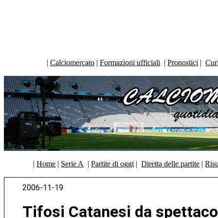
|
Calciomercato
|
Formazioni ufficiali
|
Pronostici
|
Curi
|
Home
|
Serie A
|
Partite di oggi
|
Diretta delle partite
|
Risu
2006-11-19
Tifosi Catanesi da spettaco