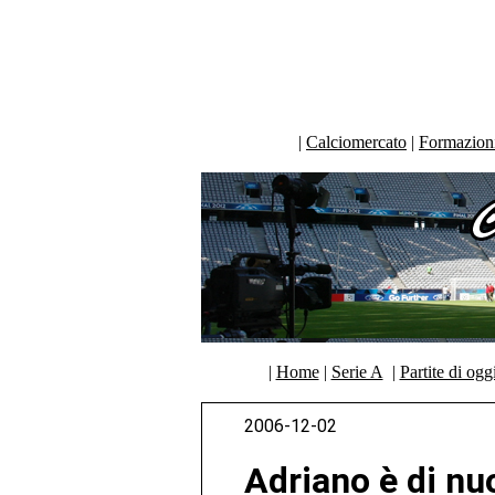
|
Calciomercato
|
Formazioni 
|
Home
|
Serie A
|
Partite di ogg
2006-12-02
Adriano è di n