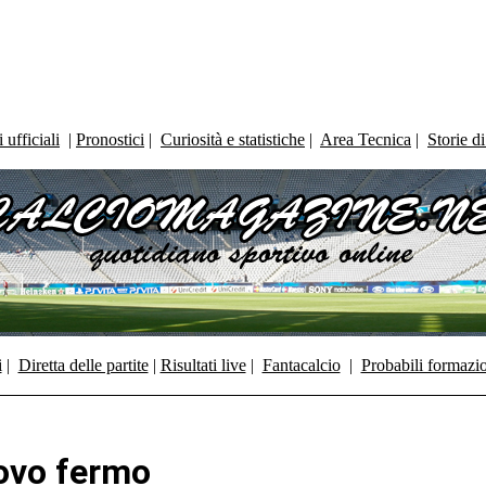
ufficiali
|
Pronostici
|
Curiosità e statistiche
|
Area Tecnica
|
Storie d
i
|
Diretta delle partite
|
Risultati live
|
Fantacalcio
|
Probabili formazi
uovo fermo