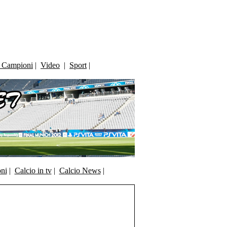
i Campioni
|
Video
|
Sport
|
oni
|
Calcio in tv
|
Calcio News
|