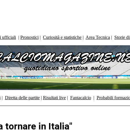
ufficiali
|
Pronostici
|
Curiosità e statistiche
|
Area Tecnica
|
Storie d
i
|
Diretta delle partite
|
Risultati live
|
Fantacalcio
|
Probabili formazi
 tornare in Italia"