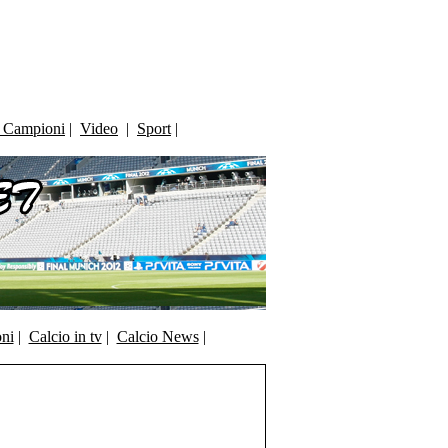
i Campioni
|
Video
|
Sport
|
oni
|
Calcio in tv
|
Calcio News
|