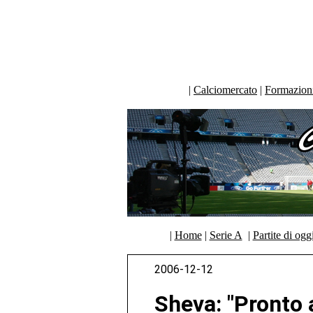
|
Calciomercato
|
Formazioni 
|
Home
|
Serie A
|
Partite di ogg
2006-12-12
Sheva: "Pronto a