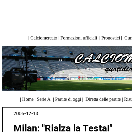
|
Calciomercato
|
Formazioni ufficiali
|
Pronostici
|
Curi
|
Home
|
Serie A
|
Partite di oggi
|
Diretta delle partite
|
Risu
2006-12-13
Milan: "Rialza la Testa!"