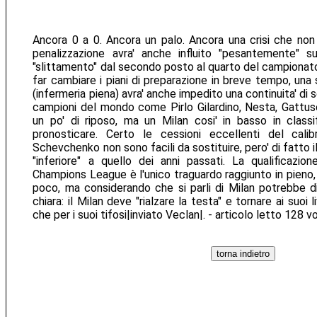
Ancora 0 a 0. Ancora un palo. Ancora una crisi che non
penalizzazione avra' anche influito "pesantemente" su
"slittamento" dal secondo posto al quarto del campionat
far cambiare i piani di preparazione in breve tempo, una ser
(infermeria piena) avra' anche impedito una continuita' di sq
campioni del mondo come Pirlo Gilardino, Nesta, Gattus
un po' di riposo, ma un Milan cosi' in basso in classi
pronosticare. Certo le cessioni eccellenti del cal
Schevchenko non sono facili da sostituire, pero' di fatto 
"inferiore" a quello dei anni passati. La qualificazio
Champions League è l'unico traguardo raggiunto in pieno
poco, ma considerando che si parli di Milan potrebbe d
chiara: il Milan deve "rialzare la testa" e tornare ai suoi li
che per i suoi tifosi|inviato Veclan|. - articolo letto 128 v