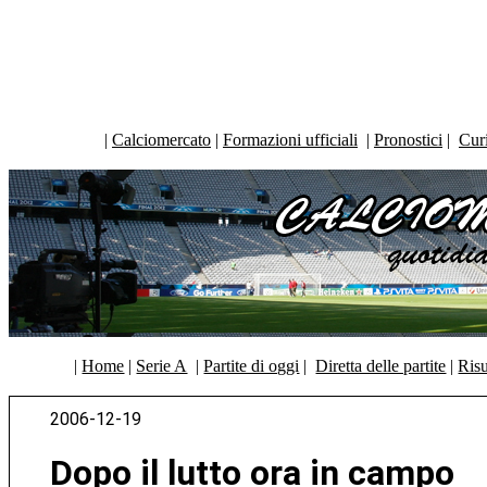
|
Calciomercato
|
Formazioni ufficiali
|
Pronostici
|
Curi
|
Home
|
Serie A
|
Partite di oggi
|
Diretta delle partite
|
Risu
2006-12-19
Dopo il lutto ora in campo