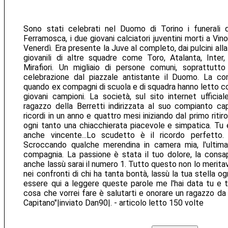
Sono stati celebrati nel Duomo di Torino i funerali 
Ferramosca, i due giovani calciatori juventini morti a Vino
Venerdì. Era presente la Juve al completo, dai pulcini all
giovanili di altre squadre come Toro, Atalanta, Inter
Mirafiori. Un migliaio di persone comuni, soprattutto
celebrazione dal piazzale antistante il Duomo. La co
quando ex compagni di scuola e di squadra hanno letto c
giovani campioni. La società, sul sito internet ufficial
ragazzo della Berretti indirizzata al suo compianto cap
ricordi in un anno e quattro mesi iniziando dal primo ritir
ogni tanto una chiacchierata piacevole e simpatica. Tu eri
anche vincente...Lo scudetto è il ricordo perfetto. 
Scroccando qualche merendina in camera mia, l'ultima
compagnia. La passione è stata il tuo dolore, la cons
anche lassù sarai il numero 1. Tutto questo non lo meritavi,
nei confronti di chi ha tanta bontà, lassù la tua stella ogn
essere qui a leggere queste parole me l'hai data tu e ti 
cosa che vorrei fare è salutarti e onorare un ragazzo da
Capitano"|inviato Dan90|. - articolo letto 150 volte