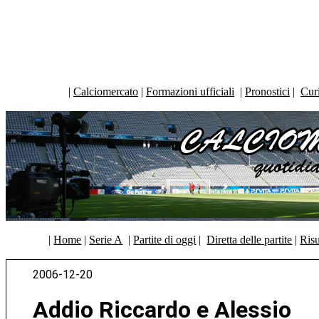
|
Calciomercato
|
Formazioni ufficiali
|
Pronostici
|
Curi
|
Home
|
Serie A
|
Partite di oggi
|
Diretta delle partite
|
Risu
2006-12-20
Addio Riccardo e Alessio