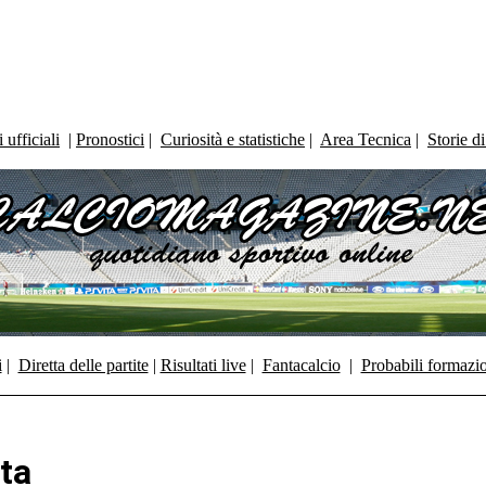
ufficiali
|
Pronostici
|
Curiosità e statistiche
|
Area Tecnica
|
Storie d
i
|
Diretta delle partite
|
Risultati live
|
Fantacalcio
|
Probabili formazi
lta