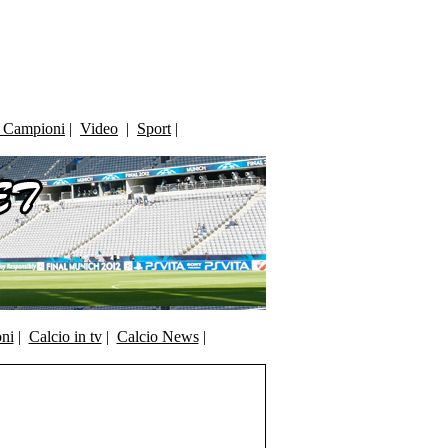
i Campioni
|
Video
|
Sport
|
oni
|
Calcio in tv
|
Calcio News
|