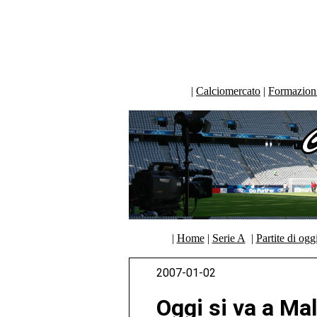
|
Calciomercato
|
Formazioni 
|
Home
|
Serie A
|
Partite di ogg
2007-01-02
Oggi si va a Ma