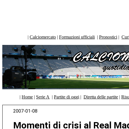
|
Calciomercato
|
Formazioni ufficiali
|
Pronostici
|
Curi
|
Home
|
Serie A
|
Partite di oggi
|
Diretta delle partite
|
Risu
2007-01-08
Momenti di crisi al Real Ma