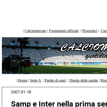
|
Calciomercato
|
Formazioni ufficiali
|
Pronostici
|
Curi
|
Home
|
Serie A
|
Partite di oggi
|
Diretta delle partite
|
Risu
2007-01-18
Samp e Inter nella prima se