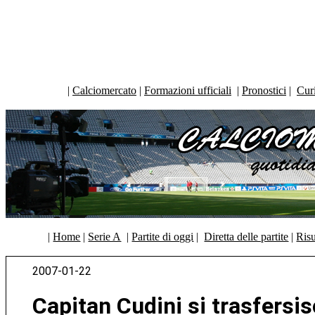
|
Calciomercato
|
Formazioni ufficiali
|
Pronostici
|
Curi
|
Home
|
Serie A
|
Partite di oggi
|
Diretta delle partite
|
Risu
2007-01-22
Capitan Cudini si trasfersi