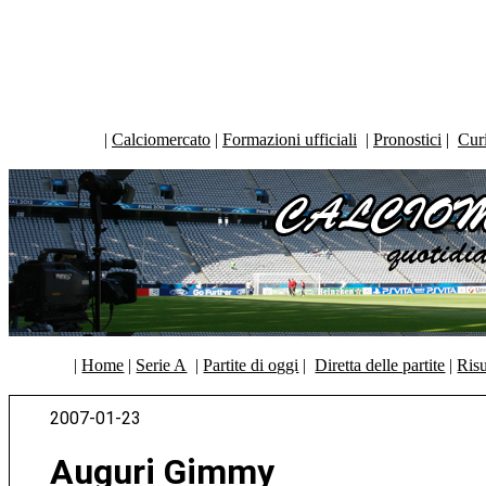
|
Calciomercato
|
Formazioni ufficiali
|
Pronostici
|
Curi
|
Home
|
Serie A
|
Partite di oggi
|
Diretta delle partite
|
Risu
2007-01-23
Auguri Gimmy