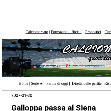
|
Calciomercato
|
Formazioni ufficiali
|
Pronostici
|
Curi
|
Home
|
Serie A
|
Partite di oggi
|
Diretta delle partite
|
Risu
2007-01-30
Galloppa passa al Siena