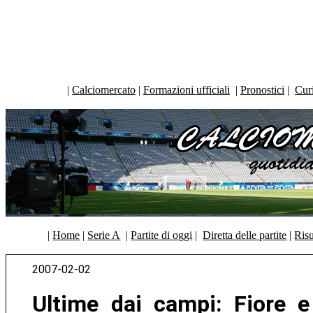
|
Calciomercato
|
Formazioni ufficiali
|
Pronostici
|
Curi
|
Home
|
Serie A
|
Partite di oggi
|
Diretta delle partite
|
Risu
2007-02-02
Ultime dai campi: Fiore e