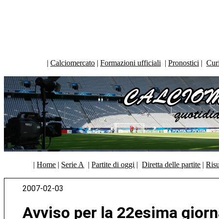
|
Calciomercato
|
Formazioni ufficiali
|
Pronostici
|
Curi
|
Home
|
Serie A
|
Partite di oggi
|
Diretta delle partite
|
Risu
2007-02-03
Avviso per la 22esima giorn