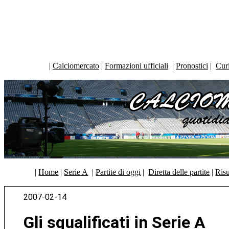
|
Calciomercato
|
Formazioni ufficiali
|
Pronostici
|
Curi
|
Home
|
Serie A
|
Partite di oggi
|
Diretta delle partite
|
Risu
2007-02-14
Gli squalificati in Serie A