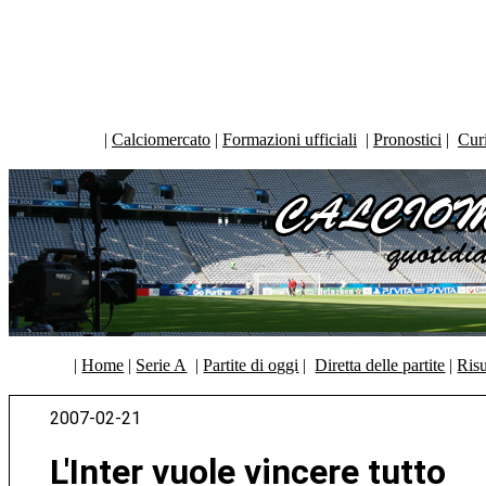
|
Calciomercato
|
Formazioni ufficiali
|
Pronostici
|
Curi
|
Home
|
Serie A
|
Partite di oggi
|
Diretta delle partite
|
Risu
2007-02-21
L'Inter vuole vincere tutto