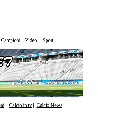
i Campioni
|
Video
|
Sport
|
oni
|
Calcio in tv
|
Calcio News
|