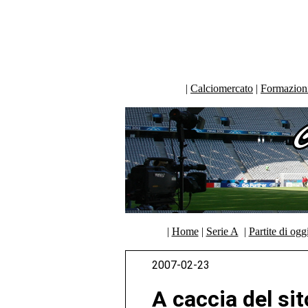
|
Calciomercato
|
Formazioni 
|
Home
|
Serie A
|
Partite di ogg
2007-02-23
A caccia del sit