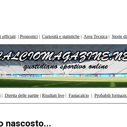
ufficiali
|
Pronostici
|
Curiosità e statistiche
|
Area Tecnica
|
Storie d
i
|
Diretta delle partite
|
Risultati live
|
Fantacalcio
|
Probabili formazi
o nascosto...