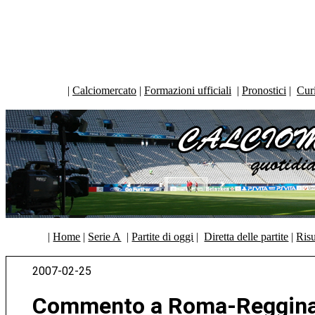
|
Calciomercato
|
Formazioni ufficiali
|
Pronostici
|
Curi
|
Home
|
Serie A
|
Partite di oggi
|
Diretta delle partite
|
Risu
2007-02-25
Commento a Roma-Reggin