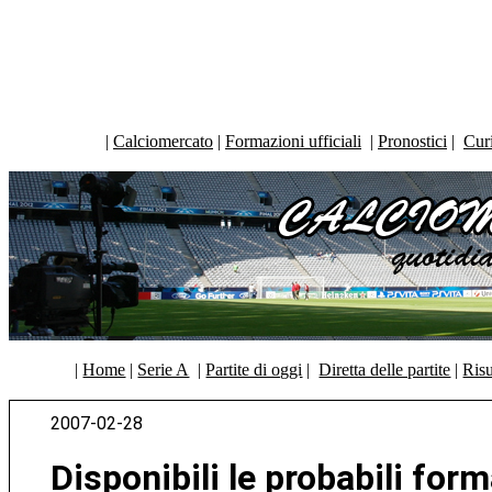
|
Calciomercato
|
Formazioni ufficiali
|
Pronostici
|
Curi
|
Home
|
Serie A
|
Partite di oggi
|
Diretta delle partite
|
Risu
2007-02-28
Disponibili le probabili for