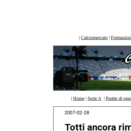
|
Calciomercato
|
Formazioni 
|
Home
|
Serie A
|
Partite di ogg
2007-02-28
Totti ancora ri