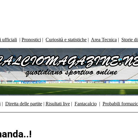
ufficiali
|
Pronostici
|
Curiosità e statistiche
|
Area Tecnica
|
Storie d
i
|
Diretta delle partite
|
Risultati live
|
Fantacalcio
|
Probabili formazi
manda..!