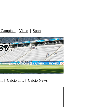
i Campioni
|
Video
|
Sport
|
oni
|
Calcio in tv
|
Calcio News
|