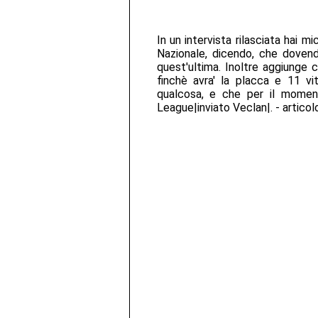
In un intervista rilasciata hai 
Nazionale, dicendo, che doven
quest'ultima. Inoltre aggiunge 
finchè avra' la placca e 11 vit
qualcosa, e che per il momen
League|inviato Veclan|. - articol