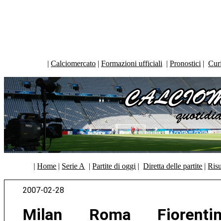
|
Calciomercato
|
Formazioni ufficiali
|
Pronostici
|
Curi
|
Home
|
Serie A
|
Partite di oggi
|
Diretta delle partite
|
Risu
2007-02-28
Milan Roma Fiorentin