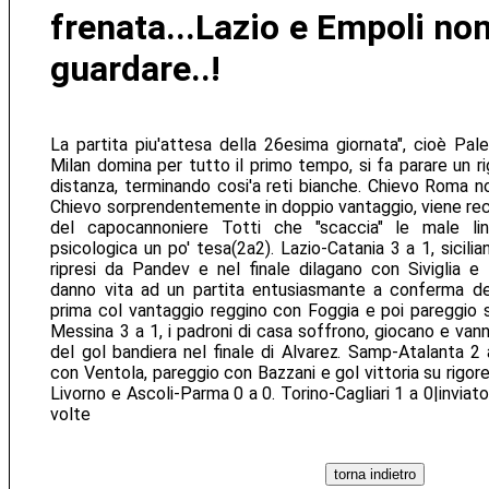
frenata...Lazio e Empoli no
guardare..!
La partita piu'attesa della 26esima giornata", cioè Pale
Milan domina per tutto il primo tempo, si fa parare un ri
distanza, terminando cosi'a reti bianche. Chievo Roma n
Chievo sorprendentemente in doppio vantaggio, viene re
del capocannoniere Totti che "scaccia" le male lin
psicologica un po' tesa(2a2). Lazio-Catania 3 a 1, sicilia
ripresi da Pandev e nel finale dilagano con Siviglia e 
danno vita ad un partita entusiasmante a conferma del
prima col vantaggio reggino con Foggia e poi pareggio 
Messina 3 a 1, i padroni di casa soffrono, giocano e vann
del gol bandiera nel finale di Alvarez. Samp-Atalanta 
con Ventola, pareggio con Bazzani e gol vittoria su rigore
Livorno e Ascoli-Parma 0 a 0. Torino-Cagliari 1 a 0|inviato
volte