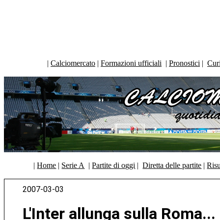
|
Calciomercato
|
Formazioni ufficiali
|
Pronostici
|
Curi
|
Home
|
Serie A
|
Partite di oggi
|
Diretta delle partite
|
Risu
2007-03-03
L'Inter allunga sulla Roma...