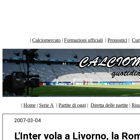
|
Calciomercato
|
Formazioni ufficiali
|
Pronostici
|
Curi
|
Home
|
Serie A
|
Partite di oggi
|
Diretta delle partite
|
Risu
2007-03-04
L'Inter vola a Livorno, la R