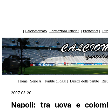
|
Calciomercato
|
Formazioni ufficiali
|
Pronostici
|
Curi
|
Home
|
Serie A
|
Partite di oggi
|
Diretta delle partite
|
Risu
2007-03-20
Napoli: tra uova e colom