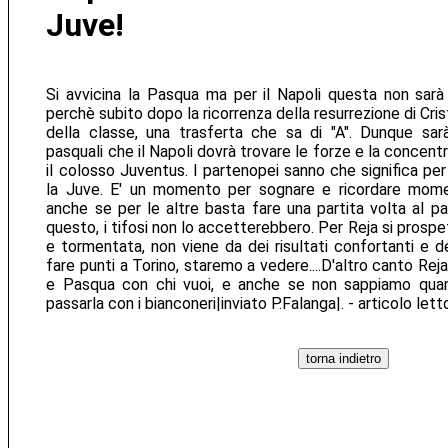
Juve!
Si avvicina la Pasqua ma per il Napoli questa non sar
perchè subito dopo la ricorrenza della resurrezione di Cris
della classe, una trasferta che sa di "A". Dunque sar
pasquali che il Napoli dovrà trovare le forze e la concent
il colosso Juventus. I partenopei sanno che significa per 
la Juve. E' un momento per sognare e ricordare mome
anche se per le altre basta fare una partita volta al pa
questo, i tifosi non lo accetterebbero. Per Reja si pros
e tormentata, non viene da dei risultati confortanti e d
fare punti a Torino, staremo a vedere....D'altro canto Reja
e Pasqua con chi vuoi, e anche se non sappiamo quan
passarla con i bianconeri|inviato P.Falanga|. - articolo let