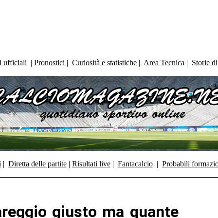
ufficiali
|
Pronostici
|
Curiosità e statistiche
|
Area Tecnica
|
Storie d
i
|
Diretta delle partite
|
Risultati live
|
Fantacalcio
|
Probabili formazi
reggio giusto ma quante