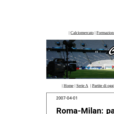
|
Calciomercato
|
Formazioni 
|
Home
|
Serie A
|
Partite di ogg
2007-04-01
Roma-Milan: pa