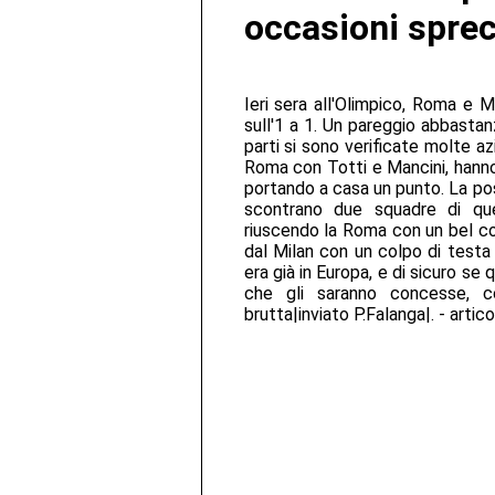
occasioni sprec
Ieri sera all'Olimpico, Roma e 
sull'1 a 1. Un pareggio abbasta
parti si sono verificate molte azi
Roma con Totti e Mancini, hanno
portando a casa un punto. La pos
scontrano due squadre di que
riuscendo la Roma con un bel co
dal Milan con un colpo di testa 
era già in Europa, e di sicuro s
che gli saranno concesse, c
brutta|inviato P.Falanga|. - artic