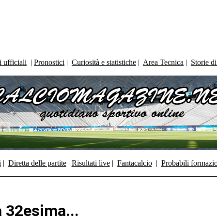
ufficiali
|
Pronostici
|
Curiosità e statistiche
|
Area Tecnica
|
Storie d
i
|
Diretta delle partite
|
Risultati live
|
Fantacalcio
|
Probabili formazi
la 32esima...