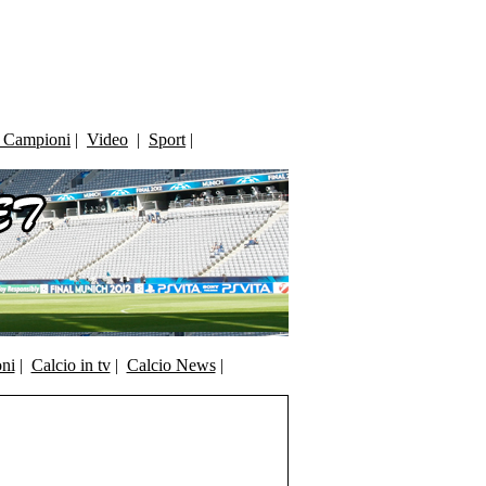
i Campioni
|
Video
|
Sport
|
oni
|
Calcio in tv
|
Calcio News
|