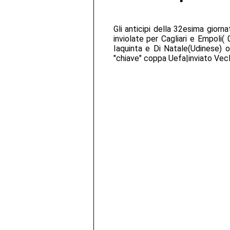
Gli anticipi della 32esima giorn
inviolate per Cagliari e Empoli( 
Iaquinta e Di Natale(Udinese) o
"chiave" coppa Uefa|inviato Vecla