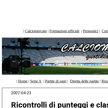
|
Calciomercato
|
Formazioni ufficiali
|
Pronostici
|
Curi
|
Home
|
Serie A
|
Partite di oggi
|
Diretta delle partite
|
Risu
2007-04-23
Ricontrolli di punteggi e cla