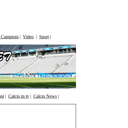
i Campioni
|
Video
|
Sport
|
oni
|
Calcio in tv
|
Calcio News
|