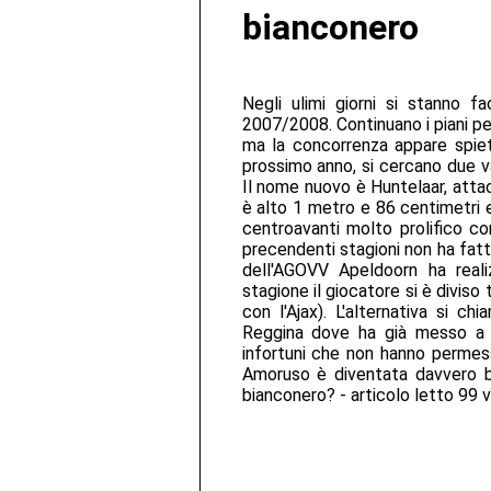
bianconero
Negli ulimi giorni si stanno 
2007/2008. Continuano i piani pe
ma la concorrenza appare spiet
prossimo anno, si cercano due va
Il nome nuovo è Huntelaar, attacc
è alto 1 metro e 86 centimetri 
centroavanti molto prolifico co
precendenti stagioni non ha fat
dell'AGOVV Apeldoorn ha reali
stagione il giocatore si è divis
con l'Ajax). L'alternativa si c
Reggina dove ha già messo a s
infortuni che non hanno permes
Amoruso è diventata davvero bu
bianconero? - articolo letto 99 