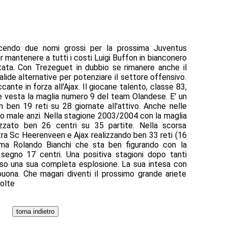
facendo due nomi grossi per la prossima Juventus
r mantenere a tutti i costi Luigi Buffon in bianconero
ata. Con Trezeguet in dubbio se rimanere anche il
lide alternative per potenziare il settore offensivo.
ante in forza all'Ajax. Il giocane talento, classe 83,
e vesta la maglia numero 9 del team Olandese. E' un
n ben 19 reti su 28 giornate all'attivo. Anche nelle
to male anzi. Nella stagione 2003/2004 con la maglia
zzato ben 26 centri su 35 partite. Nella scorsa
o tra Sc Heerenveen e Ajax realizzando ben 33 reti (16
hiama Rolando Bianchi che sta ben figurando con la
egno 17 centri. Una positiva stagioni dopo tanti
so una sua completa esplosione. La sua intesa con
ona. Che magari diventi il prossimo grande ariete
volte