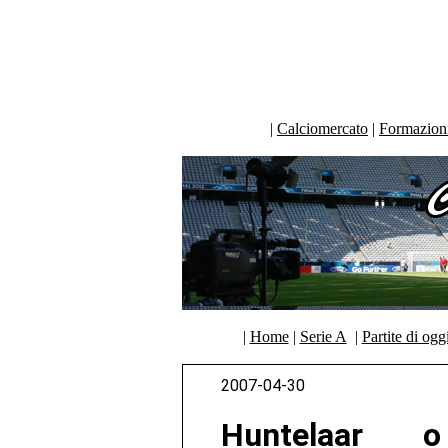
|
Calciomercato
|
Formazioni 
|
Home
|
Serie A
|
Partite di ogg
2007-04-30
Huntelaar 