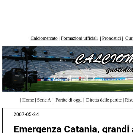
|
Calciomercato
|
Formazioni ufficiali
|
Pronostici
|
Curi
|
Home
|
Serie A
|
Partite di oggi
|
Diretta delle partite
|
Risu
2007-05-24
Emergenza Catania, grandi a