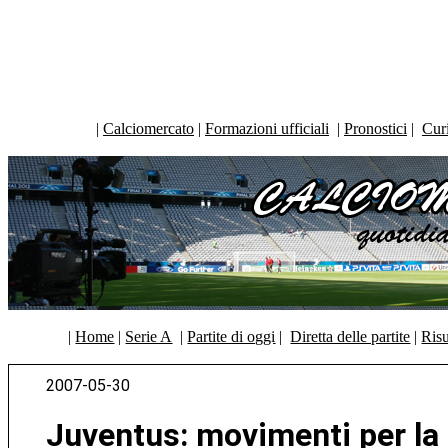
|
Calciomercato
|
Formazioni ufficiali
|
Pronostici
|
Curi
|
Home
|
Serie A
|
Partite di oggi
|
Diretta delle partite
|
Risu
2007-05-30
Juventus: movimenti per la 