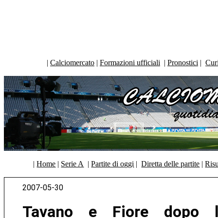
|
Calciomercato
|
Formazioni ufficiali
|
Pronostici
|
Curi
|
Home
|
Serie A
|
Partite di oggi
|
Diretta delle partite
|
Risu
2007-05-30
Tavano e Fiore dopo l