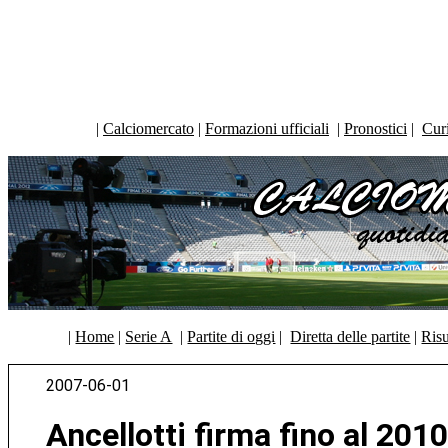
|
Calciomercato
|
Formazioni ufficiali
|
Pronostici
|
Curi
|
Home
|
Serie A
|
Partite di oggi
|
Diretta delle partite
|
Risu
2007-06-01
Ancellotti firma fino al 201