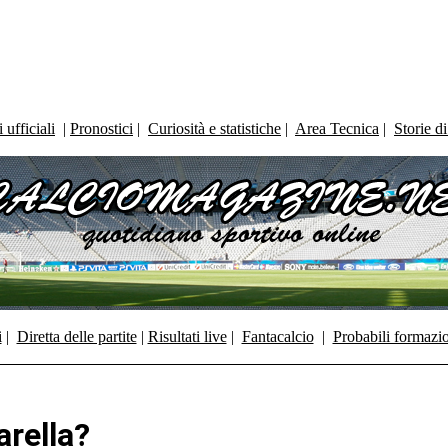
ufficiali
|
Pronostici
|
Curiosità e statistiche
|
Area Tecnica
|
Storie d
i
|
Diretta delle partite
|
Risultati live
|
Fantacalcio
|
Probabili formazi
arella?