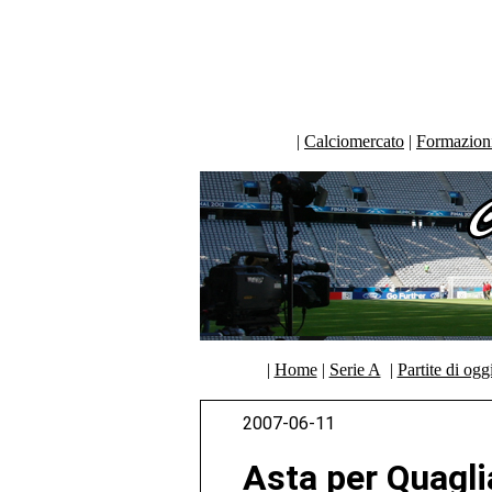
|
Calciomercato
|
Formazioni 
|
Home
|
Serie A
|
Partite di ogg
2007-06-11
Asta per Quagli