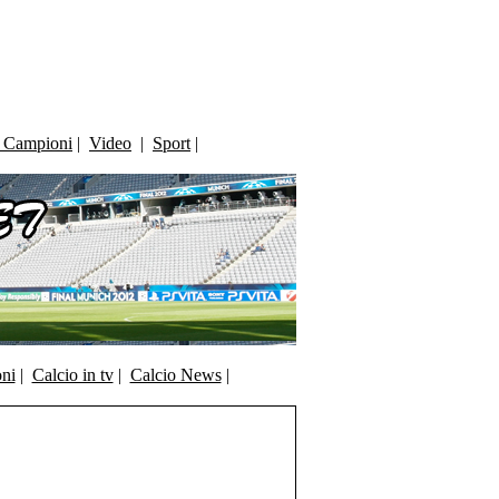
i Campioni
|
Video
|
Sport
|
oni
|
Calcio in tv
|
Calcio News
|