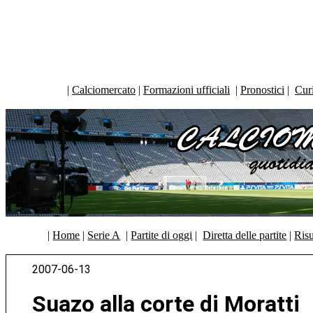
|
Calciomercato
|
Formazioni ufficiali
|
Pronostici
|
Curi
|
Home
|
Serie A
|
Partite di oggi
|
Diretta delle partite
|
Risu
2007-06-13
Suazo alla corte di Moratti