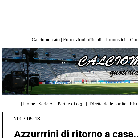
|
Calciomercato
|
Formazioni ufficiali
|
Pronostici
|
Curi
|
Home
|
Serie A
|
Partite di oggi
|
Diretta delle partite
|
Risu
2007-06-18
Azzurrrini di ritorno a casa..