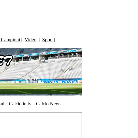
i Campioni
|
Video
|
Sport
|
oni
|
Calcio in tv
|
Calcio News
|