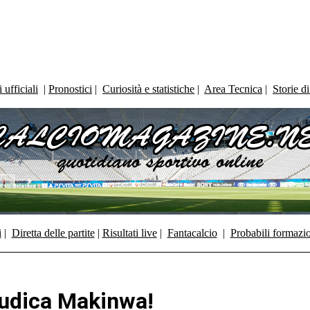
ufficiali
|
Pronostici
|
Curiosità e statistiche
|
Area Tecnica
|
Storie d
i
|
Diretta delle partite
|
Risultati live
|
Fantacalcio
|
Probabili formazi
iudica Makinwa!