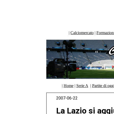
|
Calciomercato
|
Formazioni 
|
Home
|
Serie A
|
Partite di ogg
2007-06-22
La Lazio si agg