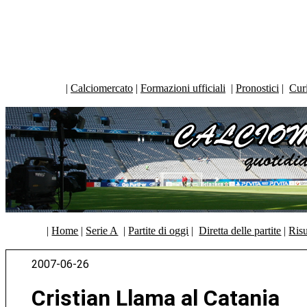
|
Calciomercato
|
Formazioni ufficiali
|
Pronostici
|
Curi
|
Home
|
Serie A
|
Partite di oggi
|
Diretta delle partite
|
Risu
2007-06-26
Cristian Llama al Catania