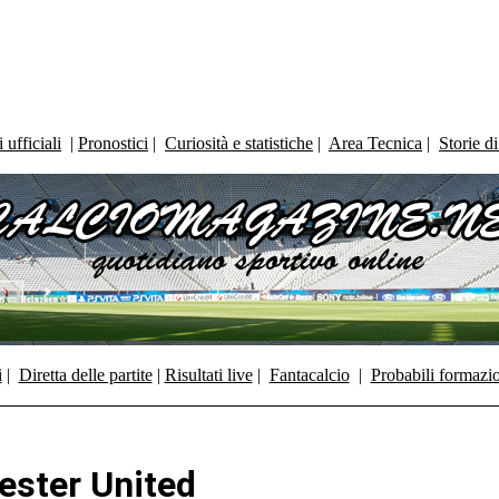
ufficiali
|
Pronostici
|
Curiosità e statistiche
|
Area Tecnica
|
Storie d
i
|
Diretta delle partite
|
Risultati live
|
Fantacalcio
|
Probabili formazi
ester United