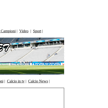
i Campioni
|
Video
|
Sport
|
oni
|
Calcio in tv
|
Calcio News
|