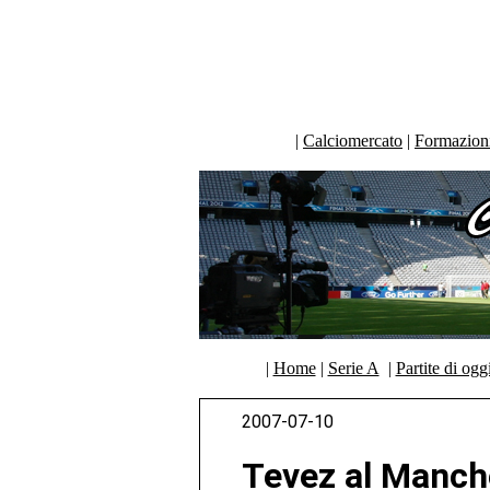
|
Calciomercato
|
Formazioni 
|
Home
|
Serie A
|
Partite di ogg
2007-07-10
Tevez al Manch