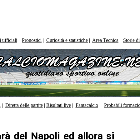
ufficiali
|
Pronostici
|
Curiosità e statistiche
|
Area Tecnica
|
Storie d
i
|
Diretta delle partite
|
Risultati live
|
Fantacalcio
|
Probabili formazi
à del Napoli ed allora si