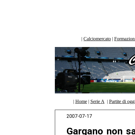
|
Calciomercato
|
Formazioni 
|
Home
|
Serie A
|
Partite di ogg
2007-07-17
Gargano non sar