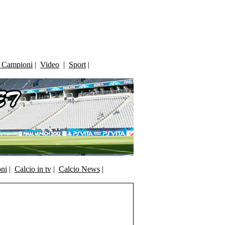
i Campioni
|
Video
|
Sport
|
oni
|
Calcio in tv
|
Calcio News
|