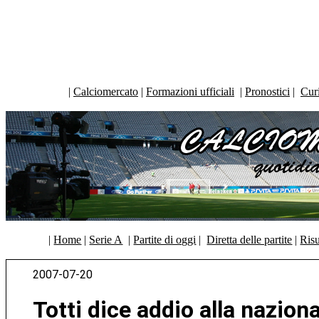
|
Calciomercato
|
Formazioni ufficiali
|
Pronostici
|
Curi
|
Home
|
Serie A
|
Partite di oggi
|
Diretta delle partite
|
Risu
2007-07-20
Totti dice addio alla nazional