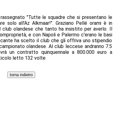
 rassegnato "Tutte le squadre che si presentano le
are solo all'Az Alkmaar!". Graziano Pellé orami è in
l club olandese che tanto ha insistito per averlo. Il
omproprietà, e con Napoli e Palermo c'erano le basi
cante ha scelto il club che gli offriva uno stipendio
 campionato olandese. Al club leccese andranno 7.5
avrà un contratto quinquennale a 800.000 euro a
ticolo letto 132 volte