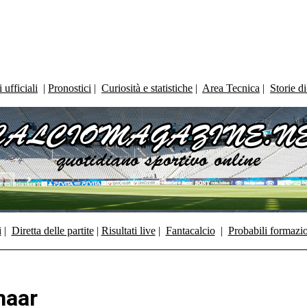
ufficiali
|
Pronostici
|
Curiosità e statistiche
|
Area Tecnica
|
Storie d
i
|
Diretta delle partite
|
Risultati live
|
Fantacalcio
|
Probabili formazi
maar