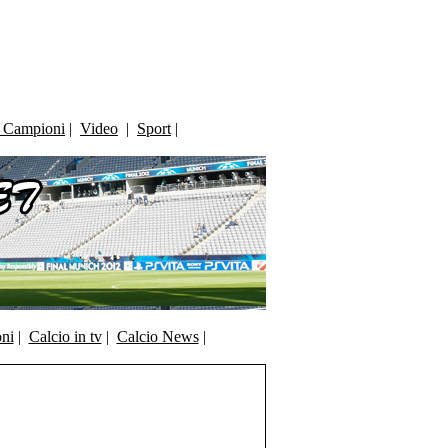
i Campioni
|
Video
|
Sport
|
oni
|
Calcio in tv
|
Calcio News
|