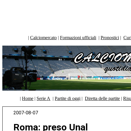
|
Calciomercato
|
Formazioni ufficiali
|
Pronostici
|
Curi
|
Home
|
Serie A
|
Partite di oggi
|
Diretta delle partite
|
Risu
2007-08-07
Roma: preso Unal