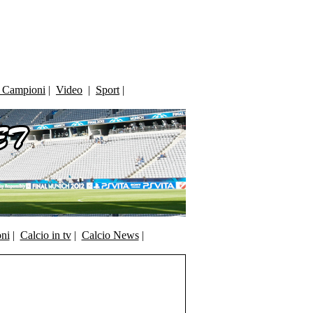
i Campioni
|
Video
|
Sport
|
oni
|
Calcio in tv
|
Calcio News
|