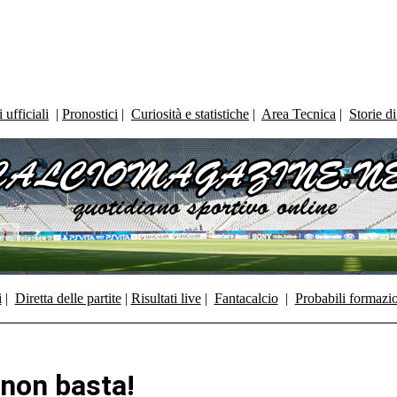
ufficiali
|
Pronostici
|
Curiosità e statistiche
|
Area Tecnica
|
Storie d
i
|
Diretta delle partite
|
Risultati live
|
Fantacalcio
|
Probabili formazi
e non basta!