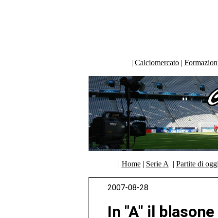
|
Calciomercato
|
Formazioni 
|
Home
|
Serie A
|
Partite di ogg
2007-08-28
In "A" il blason