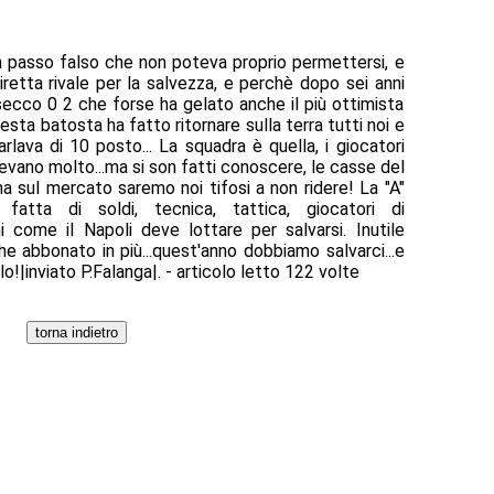
n passo falso che non poteva proprio permettersi, e
diretta rivale per la salvezza, e perchè dopo sei anni
n secco 0 2 che forse ha gelato anche il più ottimista
uesta batosta ha fatto ritornare sulla terra tutti noi e
arlava di 10 posto... La squadra è quella, i giocatori
cevano molto...ma si son fatti conoscere, le casse del
na sul mercato saremo noi tifosi a non ridere! La "A"
tta di soldi, tecnica, tattica, giocatori di
i come il Napoli deve lottare per salvarsi. Inutile
che abbonato in più...quest'anno dobbiamo salvarci...e
!|inviato P.Falanga|. - articolo letto 122 volte