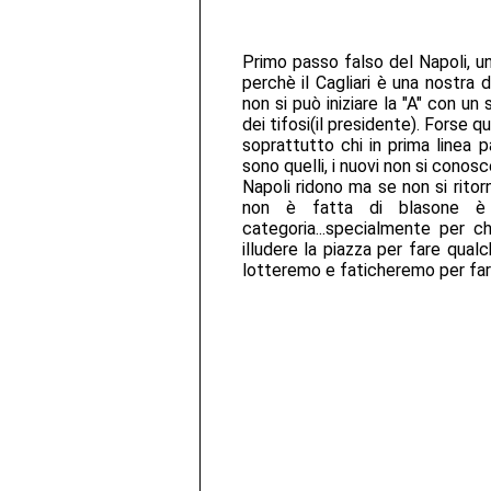
Primo passo falso del Napoli, u
perchè il Cagliari è una nostra 
non si può iniziare la "A" con u
dei tifosi(il presidente). Forse q
soprattutto chi in prima linea p
sono quelli, i nuovi non si conos
Napoli ridono ma se non si ritor
non è fatta di blasone è fa
categoria...specialmente per ch
illudere la piazza per fare qual
lotteremo e faticheremo per farlo