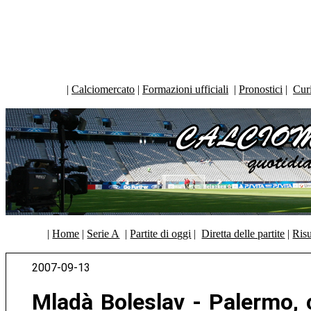
|
Calciomercato
|
Formazioni ufficiali
|
Pronostici
|
Curi
|
Home
|
Serie A
|
Partite di oggi
|
Diretta delle partite
|
Risu
2007-09-13
Mladà Boleslav - Palermo, c