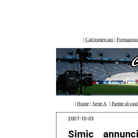
|
Calciomercato
|
Formazioni 
|
Home
|
Serie A
|
Partite di ogg
2007-10-03
Simic annunc