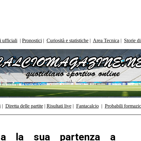
ufficiali
|
Pronostici
|
Curiosità e statistiche
|
Area Tecnica
|
Storie d
i
|
Diretta delle partite
|
Risultati live
|
Fantacalcio
|
Probabili formazi
ia la sua partenza a