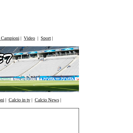
i Campioni
|
Video
|
Sport
|
oni
|
Calcio in tv
|
Calcio News
|