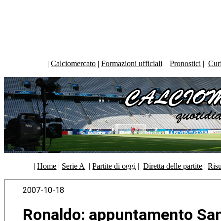
|
Calciomercato
|
Formazioni ufficiali
|
Pronostici
|
Curi
|
Home
|
Serie A
|
Partite di oggi
|
Diretta delle partite
|
Risu
2007-10-18
Ronaldo: appuntamento S