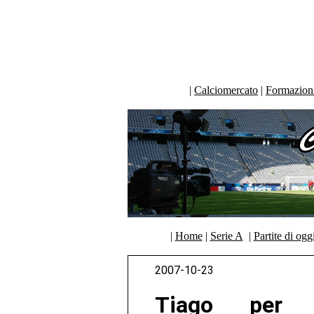
|
Calciomercato
|
Formazioni 
|
Home
|
Serie A
|
Partite di ogg
2007-10-23
Tiago per R