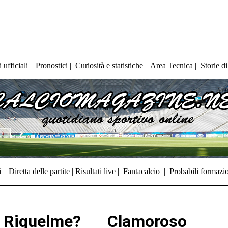
ufficiali
|
Pronostici
|
Curiosità e statistiche
|
Area Tecnica
|
Storie d
i
|
Diretta delle partite
|
Risultati live
|
Fantacalcio
|
Probabili formazi
iquelme? Clamoroso