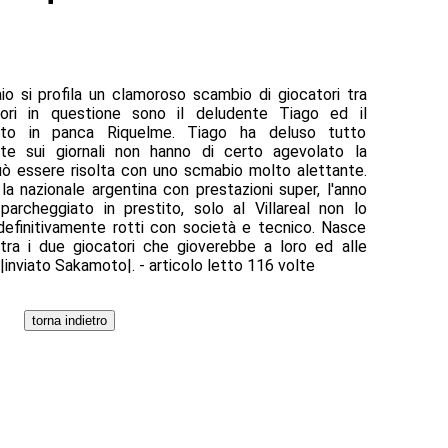
o si profila un clamoroso scambio di giocatori tra
tori in questione sono il deludente Tiago ed il
ato in panca Riquelme. Tiago ha deluso tutto
ite sui giornali non hanno di certo agevolato la
può essere risolta con uno scmabio molto alettante.
la nazionale argentina con prestazioni super, l'anno
rcheggiato in prestito, solo al Villareal non lo
definitivamente rotti con società e tecnico. Nasce
 tra i due giocatori che gioverebbe a loro ed alle
ni|inviato Sakamoto|. - articolo letto 116 volte