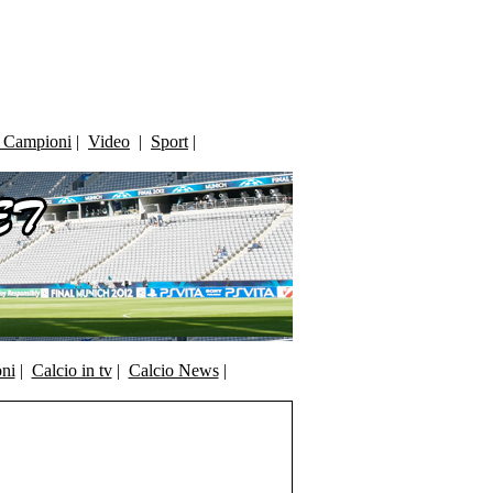
i Campioni
|
Video
|
Sport
|
oni
|
Calcio in tv
|
Calcio News
|