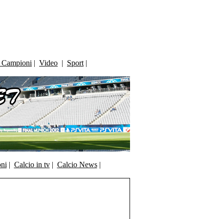
i Campioni
|
Video
|
Sport
|
oni
|
Calcio in tv
|
Calcio News
|