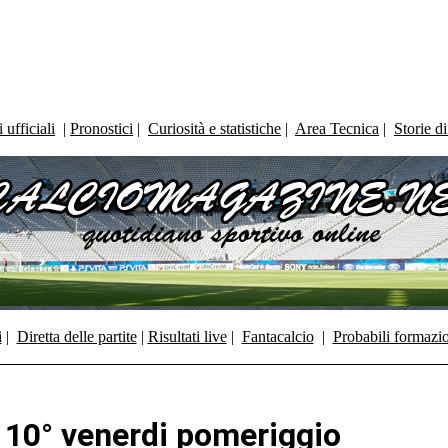
ufficiali
|
Pronostici
|
Curiosità e statistiche
|
Area Tecnica
|
Storie d
i
|
Diretta delle partite
|
Risultati live
|
Fantacalcio
|
Probabili formazi
a 10° venerdi pomeriggio