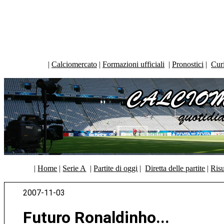
|
Calciomercato
|
Formazioni ufficiali
|
Pronostici
|
Curi
|
Home
|
Serie A
|
Partite di oggi
|
Diretta delle partite
|
Risu
2007-11-03
Futuro Ronaldinho...