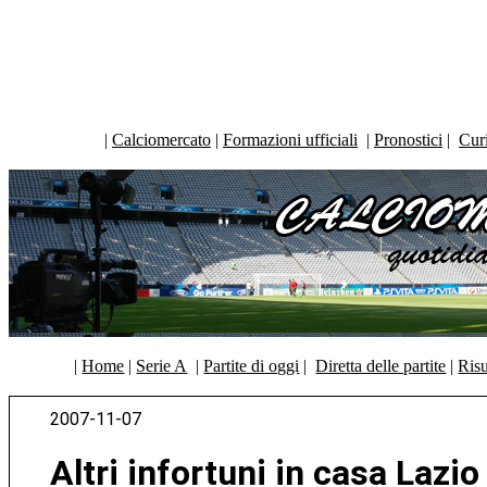
|
Calciomercato
|
Formazioni ufficiali
|
Pronostici
|
Curi
|
Home
|
Serie A
|
Partite di oggi
|
Diretta delle partite
|
Risu
2007-11-07
Altri infortuni in casa Lazio